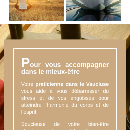
P
our vous accompagner
dans le mieux-être
Votre
praticienne dans le Vaucluse
vous aide à vous débarrasser du
stress et de vos angoisses pour
atteindre l’harmonie du corps et de
l’esprit.
Soucieuse de votre bien-être