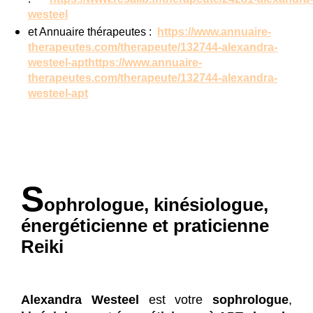
westeel
et Annuaire thérapeutes :
https://www.annuaire-
therapeutes.com/therapeute/132744-alexandra-
westeel-apthttps://www.annuaire-
therapeutes.com/therapeute/132744-alexandra-
westeel-apt
S
ophrologue, kinésiologue,
énergéticienne et praticienne
Reiki
Alexandra Westeel
est votre
sophrologue
,